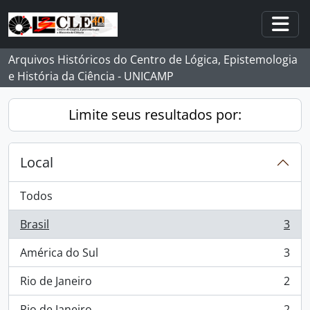
Skip to main content
Togg
Arquivos Históricos do Centro de Lógica, Epistemologia
e História da Ciência - UNICAMP
Limite seus resultados por:
Local
Todos
Brasil
3
, 3 resultados
América do Sul
3
, 3 resultados
Rio de Janeiro
2
, 2 resultados
Rio de Janeiro
2