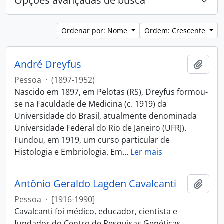
Opções avançadas de busca
Ordenar por: Nome
Ordem: Crescente
André Dreyfus
Adici
Pessoa
·
(1897-1952)
Nascido em 1897, em Pelotas (RS), Dreyfus formou-
se na Faculdade de Medicina (c. 1919) da
Universidade do Brasil, atualmente denominada
Universidade Federal do Rio de Janeiro (UFRJ).
Fundou, em 1919, um curso particular de
Histologia e Embriologia. Em
…
Ler mais
Antônio Geraldo Lagden Cavalcanti
Adici
Pessoa
·
[1916-1990]
Cavalcanti foi médico, educador, cientista e
fundador do Centro de Pesquisas Genéticas