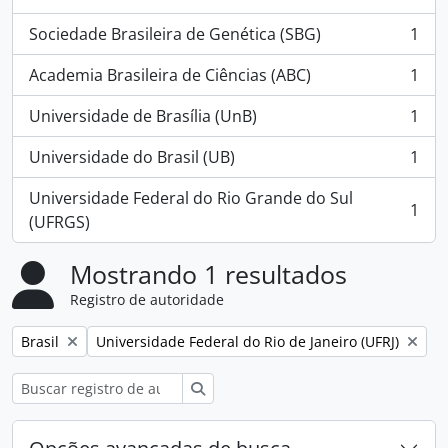
, 2 resultados
Sociedade Brasileira de Genética (SBG)
1
, 1 resultados
Academia Brasileira de Ciências (ABC)
1
, 1 resultados
Universidade de Brasília (UnB)
1
, 1 resultados
Universidade do Brasil (UB)
1
, 1 resultados
Universidade Federal do Rio Grande do Sul
1
, 1 resultados
(UFRGS)
Mostrando 1 resultados
Registro de autoridade
Remover filtro:
Remover filtro:
Brasil
Universidade Federal do Rio de Janeiro (UFRJ)
Buscar