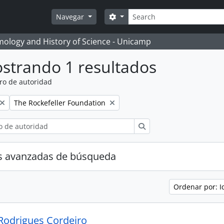
Búsqueda
Search options
Navegar
temology and History of Science - Unicamp
strando 1 resultados
ro de autoridad
Remove filter:
The Rockefeller Foundation
Búsqueda
s avanzadas de búsqueda
Ordenar por: I
Rodrigues Cordeiro