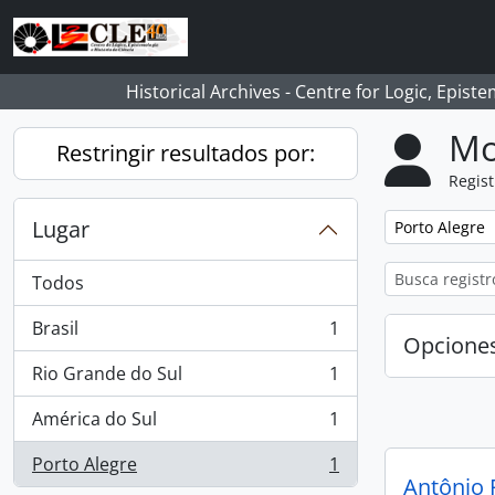
Skip to main content
Historical Archives - Centre for Logic, Epis
Mo
Restringir resultados por:
Regist
Lugar
Remove filter:
Porto Alegre
Todos
Brasil
1
, 1 resultados
Opcione
Rio Grande do Sul
1
, 1 resultados
América do Sul
1
, 1 resultados
Porto Alegre
1
, 1 resultados
Antônio 