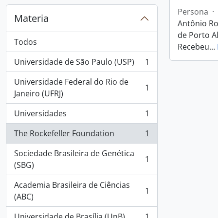
Persona
·
Materia
Antônio Ro
de Porto Al
Todos
Recebeu
…
Universidade de São Paulo (USP)
1
, 1 resultados
Universidade Federal do Rio de
1
, 1 resultados
Janeiro (UFRJ)
Universidades
1
, 1 resultados
The Rockefeller Foundation
1
, 1 resultados
Sociedade Brasileira de Genética
1
, 1 resultados
(SBG)
Academia Brasileira de Ciências
1
, 1 resultados
(ABC)
Universidade de Brasília (UnB)
1