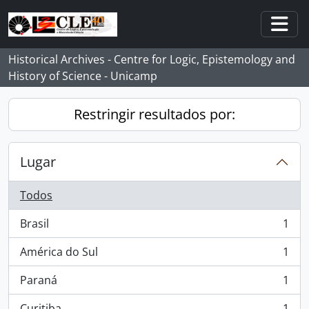
Skip to main content
Togg
Historical Archives - Centre for Logic, Epistemology and
History of Science - Unicamp
Restringir resultados por:
Lugar
Todos
Brasil
1
, 1 resultados
América do Sul
1
, 1 resultados
Paraná
1
, 1 resultados
Curitiba
1