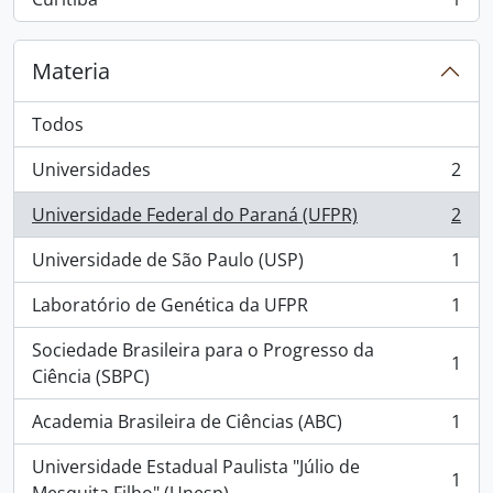
, 1 resultados
Materia
Todos
Universidades
2
, 2 resultados
Universidade Federal do Paraná (UFPR)
2
, 2 resultados
Universidade de São Paulo (USP)
1
, 1 resultados
Laboratório de Genética da UFPR
1
, 1 resultados
Sociedade Brasileira para o Progresso da
1
, 1 resultados
Ciência (SBPC)
Academia Brasileira de Ciências (ABC)
1
, 1 resultados
Universidade Estadual Paulista "Júlio de
1
, 1 resultados