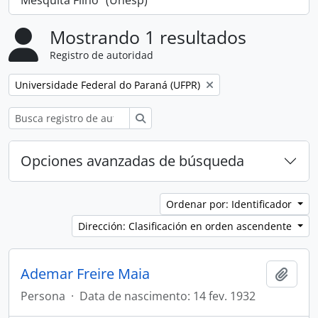
Mesquita Filho" (Unesp)
Mostrando 1 resultados
Registro de autoridad
Remove filter:
Universidade Federal do Paraná (UFPR)
Búsqueda
Opciones avanzadas de búsqueda
Ordenar por: Identificador
Dirección: Clasificación en orden ascendente
Ademar Freire Maia
Añadi
Persona
·
Data de nascimento: 14 fev. 1932