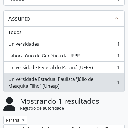
, 1 resultados
Assunto
Todos
Universidades
1
, 1 resultados
Laboratório de Genética da UFPR
1
, 1 resultados
Universidade Federal do Paraná (UFPR)
1
, 1 resultados
Universidade Estadual Paulista "Júlio de
1
, 1 resultados
Mesquita Filho" (Unesp)
Mostrando 1 resultados
Registro de autoridade
Remover filtro:
Paraná