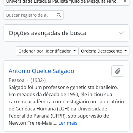
Remover filtro:
Universidade Estadual Paulista "Júlio de Mesquita Filho" (Unesp)
Buscar
Opções avançadas de busca
Ordenar por: Identificador
Ordem: Decrescente
Antonio Quelce Salgado
Adici
Pessoa
·
(1932-)
Salgado foi um professor e geneticista brasileiro.
Em meados da década de 1950, ele iniciou sua
carreira acadêmica como estagiário no Laboratório
de Genética Humana (LGH) da Universidade
Federal do Paraná (UFPR), sob supervisão de
Newton Freire-Maia.
…
Ler mais