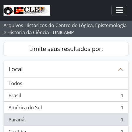
Skip to main content
Togg
Arquivos Históricos do Centro de Lógica, Epistemologia
e História da Ciência - UNICAMP
Limite seus resultados por:
Local
Todos
Brasil
1
, 1 resultados
América do Sul
1
, 1 resultados
Paraná
1
, 1 resultados
Curitiba
1