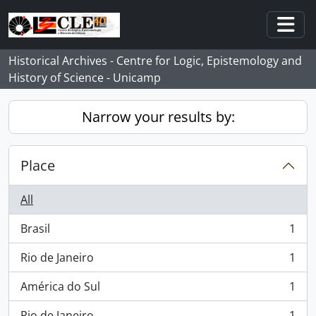
Skip to main content
Togg
Historical Archives - Centre for Logic, Epistemology and
History of Science - Unicamp
Narrow your results by:
Place
All
Brasil
1
, 1 results
Rio de Janeiro
1
, 1 results
América do Sul
1
, 1 results
Rio de Janeiro
1