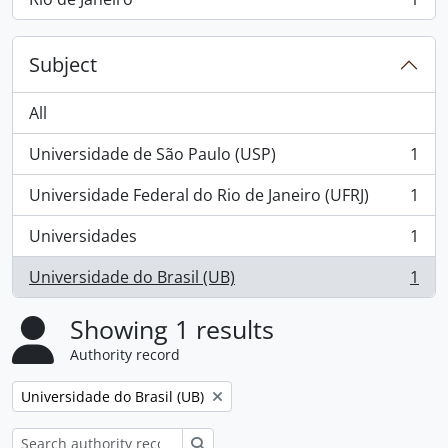
, 1 results
Subject
All
Universidade de São Paulo (USP)
1
, 1 results
Universidade Federal do Rio de Janeiro (UFRJ)
1
, 1 results
Universidades
1
, 1 results
Universidade do Brasil (UB)
1
, 1 results
Showing 1 results
Authority record
Remove filter:
Universidade do Brasil (UB)
Search