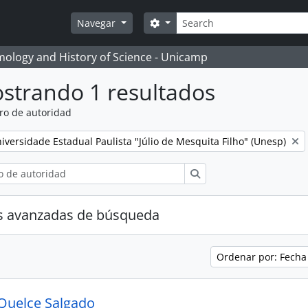
Búsqueda
Search options
Navegar
temology and History of Science - Unicamp
strando 1 resultados
ro de autoridad
move filter:
iversidade Estadual Paulista "Júlio de Mesquita Filho" (Unesp)
Búsqueda
s avanzadas de búsqueda
Ordenar por: Fecha
Quelce Salgado