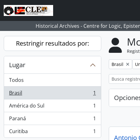
Skip to main content
Historical Archives - Centre for Logic, Epis
Mo
Restringir resultados por:
Regist
Lugar
Remove filter:
Re
Brasil
Un
Todos
Brasil
1
, 1 resultados
Opcione
América do Sul
1
, 1 resultados
Paraná
1
, 1 resultados
Curitiba
1
, 1 resultados
Antonio 