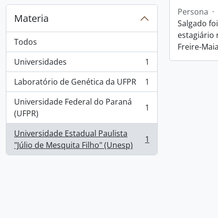
Persona
·
Materia
Salgado fo
estagiário
Todos
Freire-Maia
Universidades
1
, 1 resultados
Laboratório de Genética da UFPR
1
, 1 resultados
Universidade Federal do Paraná
1
, 1 resultados
(UFPR)
Universidade Estadual Paulista
1
, 1 resultados
"Júlio de Mesquita Filho" (Unesp)