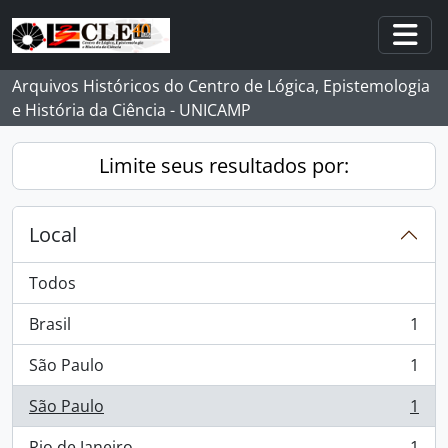
Skip to main content
Togg
Arquivos Históricos do Centro de Lógica, Epistemologia
e História da Ciência - UNICAMP
Limite seus resultados por:
Local
Todos
Brasil
1
, 1 resultados
São Paulo
1
, 1 resultados
São Paulo
1
, 1 resultados
Rio de Janeiro
1