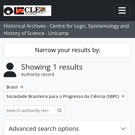
Skip to main content
Togg
Historical Archives - Centre for Logic, Epistemology and
History of Science - Unicamp
Narrow your results by:
Showing 1 results
Authority record
Remove filter:
Brasil
Remove filter:
Sociedade Brasileira para o Progresso da Ciência (SBPC)
Search
Advanced search options