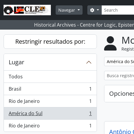
Skip to main content
Búsqueda
Search options
Navegar
Historical Archives - Centre for Logic, Epis
Mo
Restringir resultados por:
Regist
Lugar
Remove filter:
América do S
Todos
Brasil
1
, 1 resultados
Opcione
Rio de Janeiro
1
, 1 resultados
América do Sul
1
, 1 resultados
Rio de Janeiro
1
, 1 resultados
Antônio 