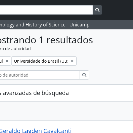
Search in brows
temology and History of Science - Unicamp
strando 1 resultados
ro de autoridad
Remove filter:
ul
Universidade do Brasil (UB)
Búsqueda
s avanzadas de búsqueda
Geraldo Lagden Cavalcanti