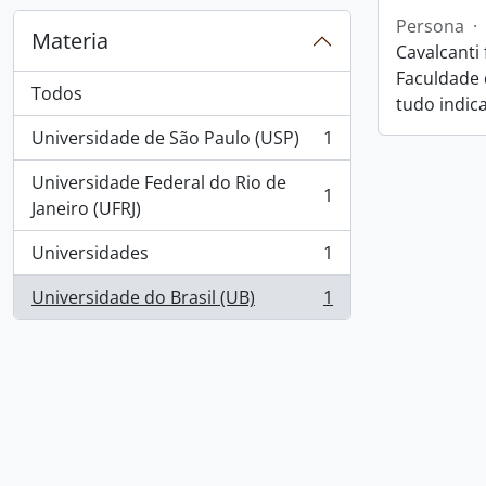
Persona
·
Materia
Cavalcanti
Faculdade 
Todos
tudo indica
Universidade de São Paulo (USP)
1
, 1 resultados
Universidade Federal do Rio de
1
, 1 resultados
Janeiro (UFRJ)
Universidades
1
, 1 resultados
Universidade do Brasil (UB)
1
, 1 resultados