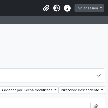
e page
Iniciar sesión
Clipboard
Idioma
Enlaces rápidos
Ordenar por: Fecha modificada
Dirección: Descendente
Añadi