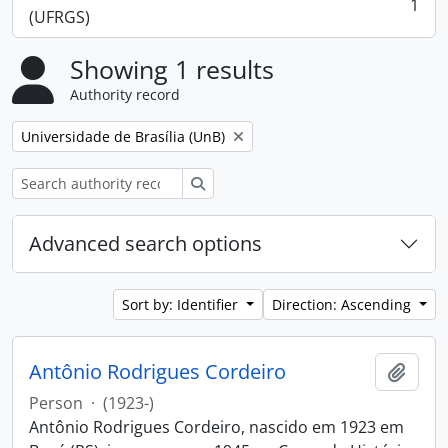
1
, 1 results
(UFRGS)
Showing 1 results
Authority record
Remove filter:
Universidade de Brasília (UnB)
Search
Advanced search options
Sort by: Identifier
Direction: Ascending
Antônio Rodrigues Cordeiro
Add t
Person
·
(1923-)
Antônio Rodrigues Cordeiro, nascido em 1923 em