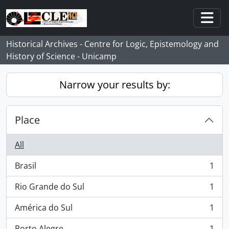
Skip to main content
Togg
Historical Archives - Centre for Logic, Epistemology and
History of Science - Unicamp
Narrow your results by:
Place
All
Brasil
1
, 1 results
Rio Grande do Sul
1
, 1 results
América do Sul
1
, 1 results
Porto Alegre
1