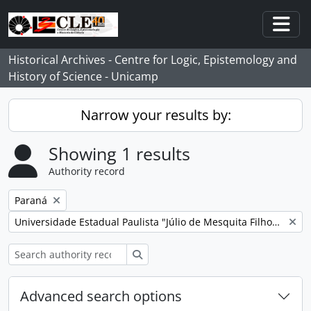
Skip to main content
Togg
Historical Archives - Centre for Logic, Epistemology and
History of Science - Unicamp
Narrow your results by:
Showing 1 results
Authority record
Remove filter:
Paraná
Remove filter:
Universidade Estadual Paulista "Júlio de Mesquita Filho" (Unesp)
Search
Advanced search options