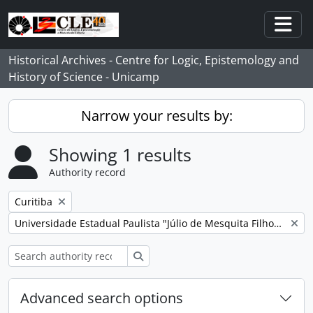
Skip to main content
Togg
Historical Archives - Centre for Logic, Epistemology and
History of Science - Unicamp
Narrow your results by:
Showing 1 results
Authority record
Remove filter:
Curitiba
Remove filter:
Universidade Estadual Paulista "Júlio de Mesquita Filho" (Unesp)
Search
Advanced search options