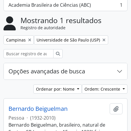
Academia Brasileira de Ciências (ABC)
1
, 1 resultados
Mostrando 1 resultados
Registro de autoridade
Remover filtro:
Remover filtro:
Campinas
Universidade de São Paulo (USP)
Buscar
Opções avançadas de busca
Ordenar por: Nome
Ordem: Crescente
Bernardo Beiguelman
Adici
Pessoa
·
(1932-2010)
Bernardo Beiguelman, brasileiro, natural de