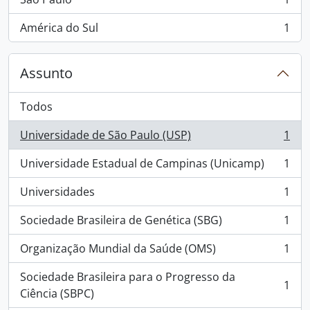
, 1 resultados
América do Sul
1
, 1 resultados
Assunto
Todos
Universidade de São Paulo (USP)
1
, 1 resultados
Universidade Estadual de Campinas (Unicamp)
1
, 1 resultados
Universidades
1
, 1 resultados
Sociedade Brasileira de Genética (SBG)
1
, 1 resultados
Organização Mundial da Saúde (OMS)
1
, 1 resultados
Sociedade Brasileira para o Progresso da
1
, 1 resultados
Ciência (SBPC)