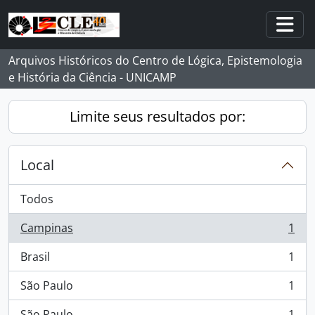
Skip to main content
Togg
Arquivos Históricos do Centro de Lógica, Epistemologia
e História da Ciência - UNICAMP
Limite seus resultados por:
Local
Todos
Campinas
1
, 1 resultados
Brasil
1
, 1 resultados
São Paulo
1
, 1 resultados
São Paulo
1