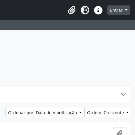
a de navegação
Entrar
Clipboard
Idioma
Atalhos
Ordenar por: Data de modificação
Ordem: Crescente
Adici