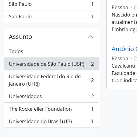
São Paulo
1
, 1 resultados
Pessoa
·
(
Nascido em
São Paulo
1
, 1 resultados
atualmente
Embriologi
Assunto
Antônio 
Todos
Pessoa
·
[
Universidade de São Paulo (USP)
2
Cavalcanti
, 2 resultados
Faculdade 
Universidade Federal do Rio de
2
tudo indica
, 2 resultados
Janeiro (UFRJ)
Universidades
2
, 2 resultados
The Rockefeller Foundation
1
, 1 resultados
Universidade do Brasil (UB)
1
, 1 resultados