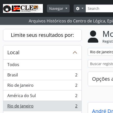
Skip to main content
Buscar
Opções de busca
Navegar
Arquivos Históricos do Centro de Lógica, Ep
Mo
Limite seus resultados por:
Regist
Local
Remover filtro
Rio de Janeir
Todos
Brasil
2
, 2 resultados
Opções 
Rio de Janeiro
2
, 2 resultados
América do Sul
2
, 2 resultados
Rio de Janeiro
2
, 2 resultados
André Dr