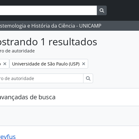
Busque na págin
istemologia e História da Ciência - UNICAMP
strando 1 resultados
ro de autoridade
:
Remover filtro:
o
Universidade de São Paulo (USP)
Buscar
avançadas de busca
eyfus