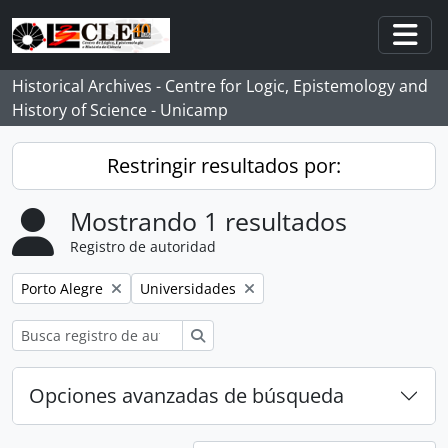
Skip to main content
Togg
Historical Archives - Centre for Logic, Epistemology and
History of Science - Unicamp
Restringir resultados por:
Mostrando 1 resultados
Registro de autoridad
Remove filter:
Remove filter:
Porto Alegre
Universidades
Búsqueda
Opciones avanzadas de búsqueda