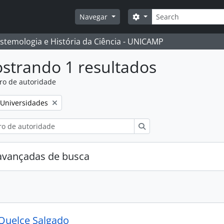
Buscar
Opções de busca
Navegar
istemologia e História da Ciência - UNICAMP
strando 1 resultados
ro de autoridade
:
Remover filtro:
Universidades
Buscar
avançadas de busca
Quelce Salgado