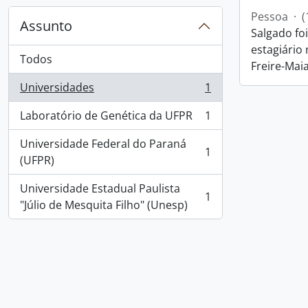
Pessoa
·
(
Assunto
Salgado fo
estagiário
Todos
Freire-Maia
Universidades
1
, 1 resultados
Laboratório de Genética da UFPR
1
, 1 resultados
Universidade Federal do Paraná
1
, 1 resultados
(UFPR)
Universidade Estadual Paulista
1
, 1 resultados
"Júlio de Mesquita Filho" (Unesp)