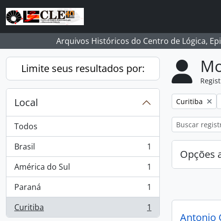
Skip to main content
Arquivos Históricos do Centro de Lógica, Ep
Mo
Limite seus resultados por:
Regist
Local
Remover filtro
Curitiba
Todos
Brasil
1
, 1 resultados
Opções 
América do Sul
1
, 1 resultados
Paraná
1
, 1 resultados
Curitiba
1
, 1 resultados
Antonio 