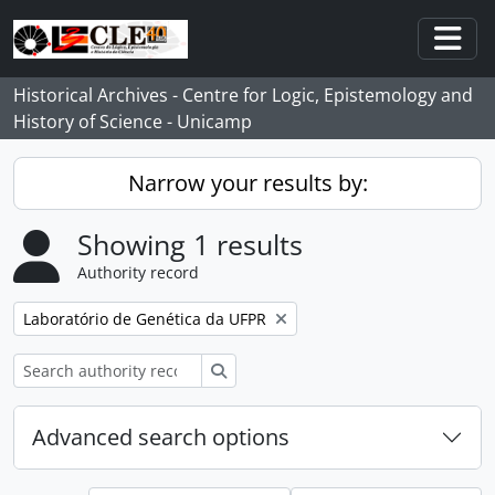
Skip to main content
Togg
Historical Archives - Centre for Logic, Epistemology and
History of Science - Unicamp
Narrow your results by:
Showing 1 results
Authority record
Remove filter:
Laboratório de Genética da UFPR
Search
Advanced search options