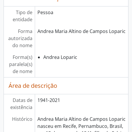
Tipo de
Pessoa
entidade
Forma
Andrea Maria Altino de Campos Loparic
autorizada
do nome
Forma(s)
Andrea Loparic
paralela(s)
de nome
Área de descrição
Datas de
1941-2021
existência
Histórico
Andrea Maria Altino de Campos Loparic
nasceu em Recife, Pernambuco, Brasil,