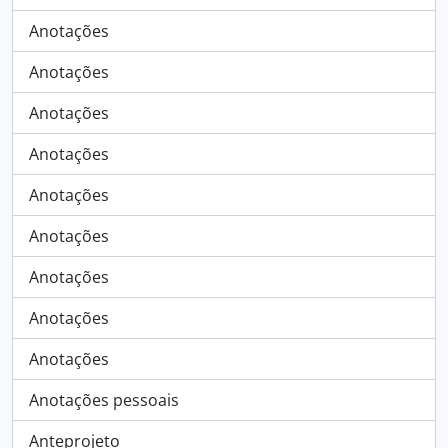
Anotações
Anotações
Anotações
Anotações
Anotações
Anotações
Anotações
Anotações
Anotações
Anotações pessoais
Anteprojeto