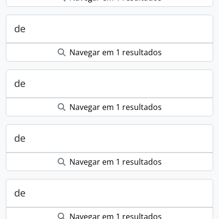
de
Navegar em 1 resultados
de
Navegar em 1 resultados
de
Navegar em 1 resultados
de
Navegar em 1 resultados