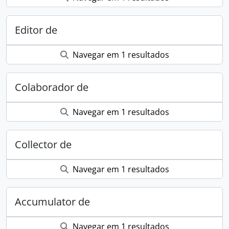
Editor de
Navegar em 1 resultados
Colaborador de
Navegar em 1 resultados
Collector de
Navegar em 1 resultados
Accumulator de
Navegar em 1 resultados