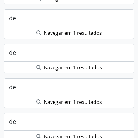
de
Navegar em 1 resultados
de
Navegar em 1 resultados
de
Navegar em 1 resultados
de
Navegar em 1 resultados