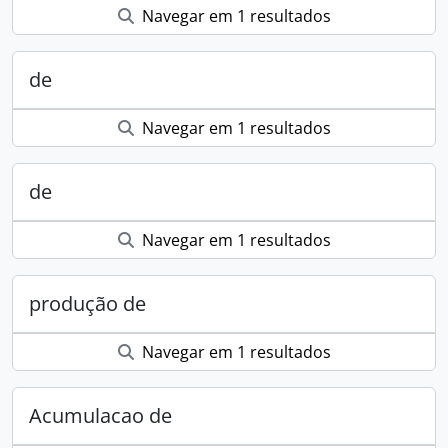
Navegar em 1 resultados
de
Navegar em 1 resultados
de
Navegar em 1 resultados
produção de
Navegar em 1 resultados
Acumulacao de