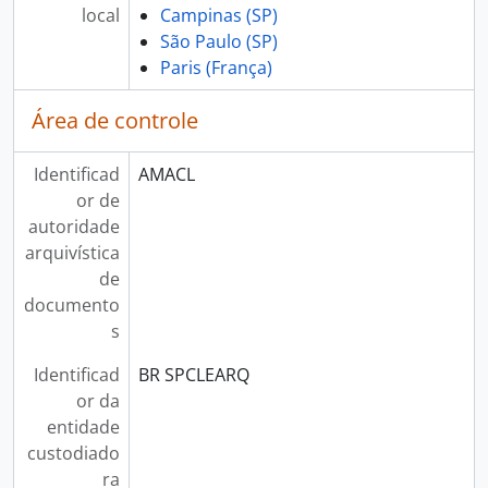
local
Campinas (SP)
São Paulo (SP)
Paris (França)
Área de controle
Identificad
AMACL
or de
autoridade
arquivística
de
documento
s
Identificad
BR SPCLEARQ
or da
entidade
custodiado
ra