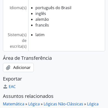
Idioma(s)
português do Brasil
inglês
alemão
francês
Sistema(s)
latim
de
escrita(s)
Área de Transferência
Adicionar
Exportar
EAC
Assuntos relacionados
Matemática
»
Lógica
»
Lógicas Não-Clássicas
»
Lógica