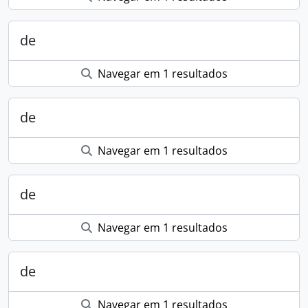
de
Navegar em 1 resultados
de
Navegar em 1 resultados
de
Navegar em 1 resultados
de
Navegar em 1 resultados