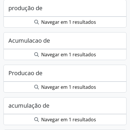
produção de
Navegar em 1 resultados
Acumulacao de
Navegar em 1 resultados
Producao de
Navegar em 1 resultados
acumulação de
Navegar em 1 resultados