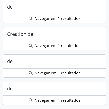
de
Navegar em 1 resultados
Creation de
Navegar em 1 resultados
de
Navegar em 1 resultados
de
Navegar em 1 resultados