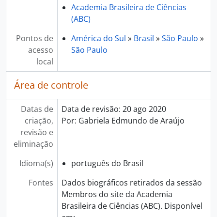
Academia Brasileira de Ciências
(ABC)
Pontos de
América do Sul
»
Brasil
»
São Paulo
»
acesso
São Paulo
local
Área de controle
Datas de
Data de revisão: 20 ago 2020
criação,
Por: Gabriela Edmundo de Araújo
revisão e
eliminação
Idioma(s)
português do Brasil
Fontes
Dados biográficos retirados da sessão
Membros do site da Academia
Brasileira de Ciências (ABC). Disponível