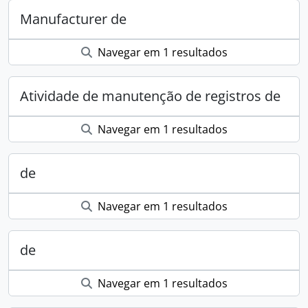
Manufacturer de
Navegar em 1 resultados
Atividade de manutenção de registros de
Navegar em 1 resultados
de
Navegar em 1 resultados
de
Navegar em 1 resultados