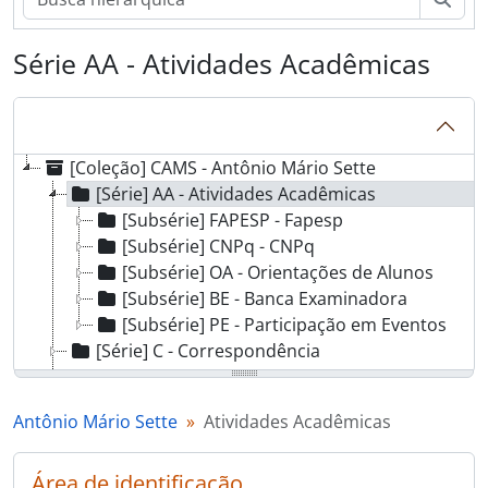
Série AA - Atividades Acadêmicas
[Coleção] CAMS - Antônio Mário Sette
[Série] AA - Atividades Acadêmicas
[Subsérie] FAPESP - Fapesp
[Subsérie] CNPq - CNPq
[Subsérie] OA - Orientações de Alunos
[Subsérie] BE - Banca Examinadora
[Subsérie] PE - Participação em Eventos
[Série] C - Correspondência
[Série] DP - Documentos Pessoais
[Série] PI - Produção Intelectual de Antônio Mário Sette
Antônio Mário Sette
Atividades Acadêmicas
[Série] PIO - Produção Intelectual de Antônio Mário Sette e Outros
[Série] PIT - Produção Intelectual de Terceiros
Área de identificação
[Série] PUC-Chile - PUC do Chile