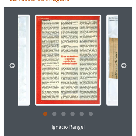
[Série] 07 - Identidade Nacional Brasileira
[Série] 08 - Identidade Nacional, Outras
Ao alterar o slide atual deste carrossel, o título 
[Série] 09 - Ideologia e Identidade
[Série] 10 - Ideologia da Realidade Brasileira: II Parte: As 4 modalidades de IRB. Capítulo 1: O liberalismo “estamental”
[Série] 11 - Ideologia Política: Oliveiros R. Ferreira e autores afins
[Série] 12 - Língua Portuguesa
[Série] 13 - Literatura
[Série] 14 - Multiculturalismo
[Série] 15 - Política
[Série] 16 - Religião
[Série] 17 - Sociedade, Política e Cultura através da Imprensa Brasileira
[Série] 18 - Jornais
[Série] 19 - Revistas
[Série] 001 - Série 01 teste
[Grupo] H - Hemeroteca Teste
Ao clicar no link deste título da descrição a página 
Ignácio Rangel