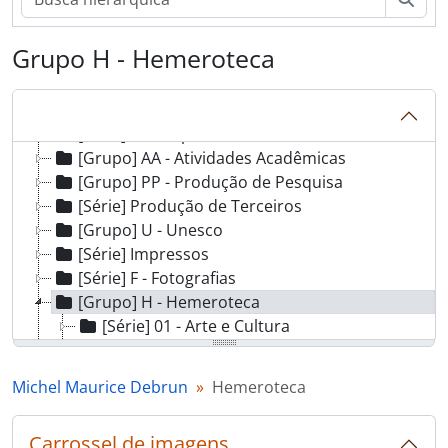
Grupo H - Hemeroteca
[Fundo] MMD - Michel Maurice Debrun
[Série] Documentos Pessoais
[Série] Correspondências
[Grupo] AA - Atividades Acadêmicas
[Grupo] PP - Produção de Pesquisa
[Série] Produção de Terceiros
[Grupo] U - Unesco
[Série] Impressos
[Série] F - Fotografias
[Grupo] H - Hemeroteca
[Série] 01 - Arte e Cultura
[Série] 02 - Brasil
[Série] 03 - Ciências
Michel Maurice Debrun
Hemeroteca
[Série] 04 - Ciências Humanas
[Série] 05 - Michel Debrun
Carrossel de imagens
[Série] 06 - Educação