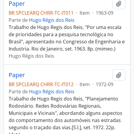
Paper
Adici
BR SPCLEARQ CHRR-TC-IT011
·
Item
·
1963-09
Parte de
Hugo Régis dos Reis
Trabalho de Hugo Regis dos Reis, "Por uma escala
de prioridades para a pesquisa tecnológica no
Brasil", apresentado no Congresso de Engenharia e
Industria. Rio de Janeiro, set. 1963. 8p. (mimeo.)
Hugo Régis dos Reis
Paper
Adici
BR SPCLEARQ CHRR-TC-IT012
·
Item
·
1972-09
Parte de
Hugo Régis dos Reis
Trabalho de Hugo Regis dos Reis, "Planejamento
Rodoviário. Redes Rodoviárias Regionais,
Municipais e Vicinais", abordando alguns aspectos
do comportamento dos automóveis nas estradas
segundo o traçado das vias.[S.l.], set. 1972. 22p.