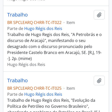
Trabalho
Adici
BR SPCLEARQ CHRR-TC-IT022
·
Item
Parte de
Hugo Régis dos Reis
Trabalho de Hugo Regis dos Reis, "A Petrobrás e o
discurso de Aracajú", manifestando o seu
desagrado com o discurso pronunciado pelo
Presidente Castelo Branco em Aracajú, SE. [R.J, 19-
-]. 2p. (mime)
Hugo Régis dos Reis
Trabalho
Adici
BR SPCLEARQ CHRR-TC-IT025
·
Item
Parte de
Hugo Régis dos Reis
Trabalho de Hugo Regis dos Reis, "Evolução da
Política de Petróleo no Governo Brasileiro",