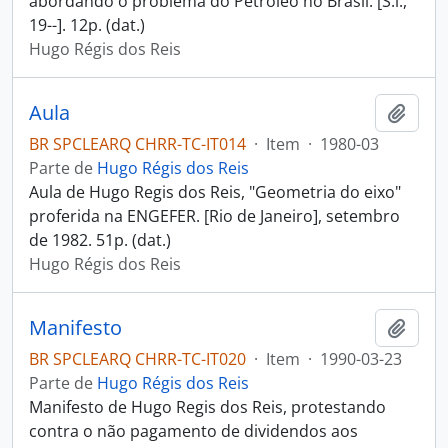
abordando o problema do Petróleo no Brasil. [S.l.,
19--]. 12p. (dat.)
Hugo Régis dos Reis
Aula
Adici
BR SPCLEARQ CHRR-TC-IT014
·
Item
·
1980-03
Parte de
Hugo Régis dos Reis
Aula de Hugo Regis dos Reis, "Geometria do eixo"
proferida na ENGEFER. [Rio de Janeiro], setembro
de 1982. 51p. (dat.)
Hugo Régis dos Reis
Manifesto
Adici
BR SPCLEARQ CHRR-TC-IT020
·
Item
·
1990-03-23
Parte de
Hugo Régis dos Reis
Manifesto de Hugo Regis dos Reis, protestando
contra o não pagamento de dividendos aos