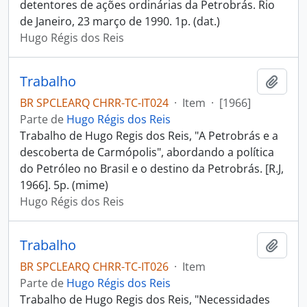
detentores de ações ordinárias da Petrobrás. Rio
de Janeiro, 23 março de 1990. 1p. (dat.)
Hugo Régis dos Reis
Trabalho
Adici
BR SPCLEARQ CHRR-TC-IT024
·
Item
·
[1966]
Parte de
Hugo Régis dos Reis
Trabalho de Hugo Regis dos Reis, "A Petrobrás e a
descoberta de Carmópolis", abordando a política
do Petróleo no Brasil e o destino da Petrobrás. [R.J,
1966]. 5p. (mime)
Hugo Régis dos Reis
Trabalho
Adici
BR SPCLEARQ CHRR-TC-IT026
·
Item
Parte de
Hugo Régis dos Reis
Trabalho de Hugo Regis dos Reis, "Necessidades