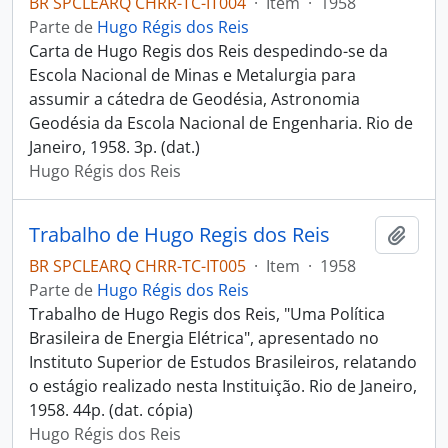
BR SPCLEARQ CHRR-TC-IT004
·
Item
·
1958
Parte de
Hugo Régis dos Reis
Carta de Hugo Regis dos Reis despedindo-se da
Escola Nacional de Minas e Metalurgia para
assumir a cátedra de Geodésia, Astronomia
Geodésia da Escola Nacional de Engenharia. Rio de
Janeiro, 1958. 3p. (dat.)
Hugo Régis dos Reis
Trabalho de Hugo Regis dos Reis
Adici
BR SPCLEARQ CHRR-TC-IT005
·
Item
·
1958
Parte de
Hugo Régis dos Reis
Trabalho de Hugo Regis dos Reis, "Uma Política
Brasileira de Energia Elétrica", apresentado no
Instituto Superior de Estudos Brasileiros, relatando
o estágio realizado nesta Instituição. Rio de Janeiro,
1958. 44p. (dat. cópia)
Hugo Régis dos Reis