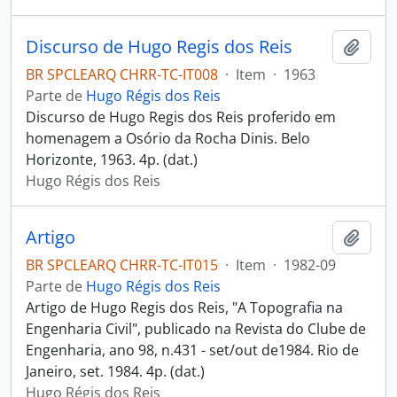
Discurso de Hugo Regis dos Reis
Adici
BR SPCLEARQ CHRR-TC-IT008
·
Item
·
1963
Parte de
Hugo Régis dos Reis
Discurso de Hugo Regis dos Reis proferido em
homenagem a Osório da Rocha Dinis. Belo
Horizonte, 1963. 4p. (dat.)
Hugo Régis dos Reis
Artigo
Adici
BR SPCLEARQ CHRR-TC-IT015
·
Item
·
1982-09
Parte de
Hugo Régis dos Reis
Artigo de Hugo Regis dos Reis, "A Topografia na
Engenharia Civil", publicado na Revista do Clube de
Engenharia, ano 98, n.431 - set/out de1984. Rio de
Janeiro, set. 1984. 4p. (dat.)
Hugo Régis dos Reis