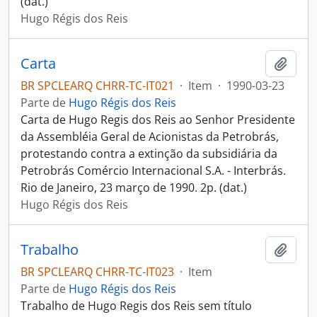
(dat.)
Hugo Régis dos Reis
Carta
Adici
BR SPCLEARQ CHRR-TC-IT021
·
Item
·
1990-03-23
Parte de
Hugo Régis dos Reis
Carta de Hugo Regis dos Reis ao Senhor Presidente
da Assembléia Geral de Acionistas da Petrobrás,
protestando contra a extinção da subsidiária da
Petrobrás Comércio Internacional S.A. - Interbrás.
Rio de Janeiro, 23 março de 1990. 2p. (dat.)
Hugo Régis dos Reis
Trabalho
Adici
BR SPCLEARQ CHRR-TC-IT023
·
Item
Parte de
Hugo Régis dos Reis
Trabalho de Hugo Regis dos Reis sem título