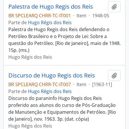
Palestra de Hugo Regis dos Reis
Adici
BR SPCLEARQ CHRR-TC-IT001
·
Item
·
1948-05
Parte de
Hugo Régis dos Reis
Palestra de Hugo Regis dos Reis defendendo o
Petróleo Brasileiro e o Projeto de Lei: Sobre a
questão do Petróleo. [Rio de Janeiro], maio de 1948.
15p. (ms.)
Hugo Régis dos Reis
Discurso de Hugo Regis dos Reis
Adici
BR SPCLEARQ CHRR-TC-IT007
·
Item
·
[1963-11]
Parte de
Hugo Régis dos Reis
Discurso do paraninfo Hugo Regis dos Reis
proferido aos alunos do curso de Pós-Graduação
de Manutenção e Equipamentos de Petróleo. [Rio
de Janeiro], nov. 1963. 3p. (dat. cópia)
Hugo Régis dos Reis