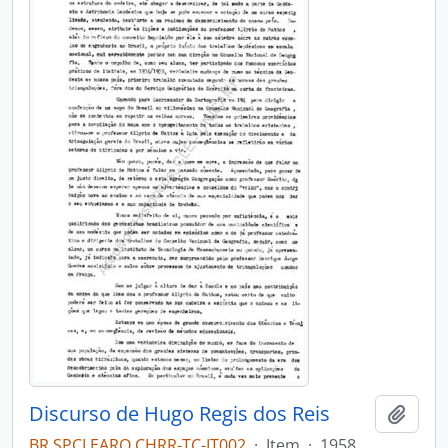
Discurso de Hugo Regis dos Reis
Adici
BR SPCLEARQ CHRR-TC-IT002
·
Item
·
1958