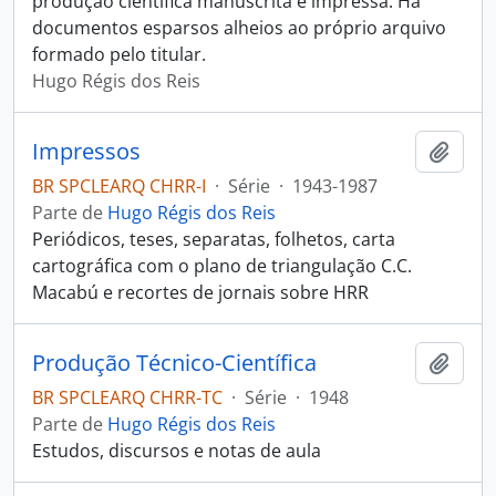
produção científica manuscrita e impressa. Há
documentos esparsos alheios ao próprio arquivo
formado pelo titular.
Hugo Régis dos Reis
Impressos
Adici
BR SPCLEARQ CHRR-I
·
Série
·
1943-1987
Parte de
Hugo Régis dos Reis
Periódicos, teses, separatas, folhetos, carta
cartográfica com o plano de triangulação C.C.
Macabú e recortes de jornais sobre HRR
Produção Técnico-Científica
Adici
BR SPCLEARQ CHRR-TC
·
Série
·
1948
Parte de
Hugo Régis dos Reis
Estudos, discursos e notas de aula