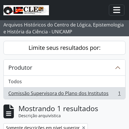
Skip to main content
Togg
Arquivos Históricos do Centro de Lógica, Epistemologia
e História da Ciência - UNICAMP
Limite seus resultados por:
Produtor
Todos
Comissão Supervisora do Plano dos Institutos
1
, 1 resultados
Mostrando 1 resultados
Descrição arquivística
Remover filtro:
Somente descrições em nível superior