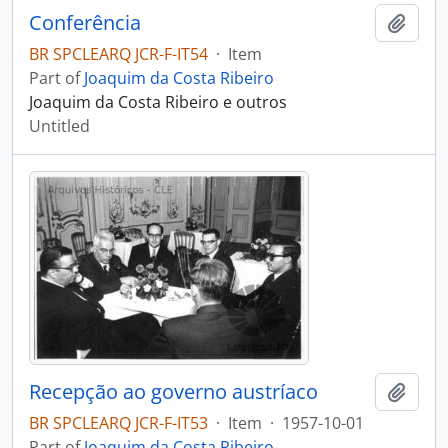
Conferência
Add t
BR SPCLEARQ JCR-F-IT54
·
Item
Part of
Joaquim da Costa Ribeiro
Joaquim da Costa Ribeiro e outros
Untitled
Recepção ao governo austríaco
Add t
BR SPCLEARQ JCR-F-IT53
·
Item
·
1957-10-01
Part of
Joaquim da Costa Ribeiro