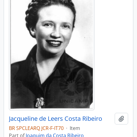
Jacqueline de Leers Costa Ribeiro
Add t
BR SPCLEARQ JCR-F-IT70
·
Item
Part of
Joaquim da Costa Ribeiro