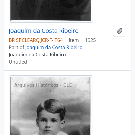
Joaquim da Costa Ribeiro
Add t
BR SPCLEARQ JCR-F-IT64
·
Item
·
1925
Part of
Joaquim da Costa Ribeiro
Joaquim da Costa Ribeiro
Untitled