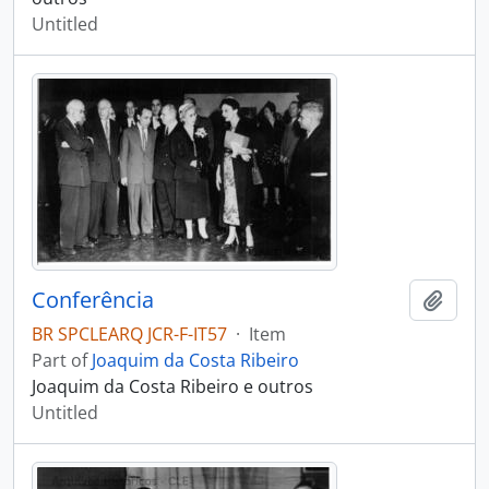
Untitled
Conferência
Add t
BR SPCLEARQ JCR-F-IT57
·
Item
Part of
Joaquim da Costa Ribeiro
Joaquim da Costa Ribeiro e outros
Untitled