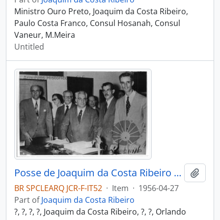
Ministro Ouro Preto, Joaquim da Costa Ribeiro,
Paulo Costa Franco, Consul Hosanah, Consul
Vaneur, M.Meira
Untitled
Posse de Joaquim da Costa Ribeiro como Presidente da Comissão de Energia Atômica
Add t
BR SPCLEARQ JCR-F-IT52
·
Item
·
1956-04-27
Part of
Joaquim da Costa Ribeiro
?, ?, ?, ?, Joaquim da Costa Ribeiro, ?, ?, Orlando