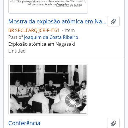
Mostra da explosão atômica em Nagasaki
Add t
BR SPCLEARQ JCR-F-IT61
·
Item
Part of
Joaquim da Costa Ribeiro
Explosão atômica em Nagasaki
Untitled
Conferência
Add t