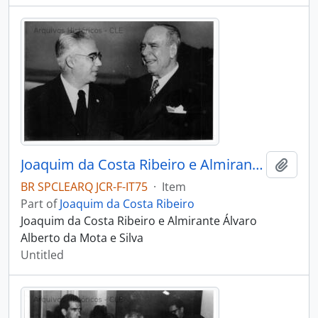
Joaquim da Costa Ribeiro e Almirante Álvaro Alberto da Mota e Silva
Add t
BR SPCLEARQ JCR-F-IT75
·
Item
Part of
Joaquim da Costa Ribeiro
Joaquim da Costa Ribeiro e Almirante Álvaro
Alberto da Mota e Silva
Untitled