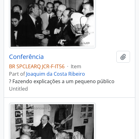
Conferência
Add t
BR SPCLEARQ JCR-F-IT56
·
Item
Part of
Joaquim da Costa Ribeiro
? Fazendo explicações a um pequeno público
Untitled