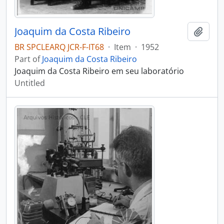
Joaquim da Costa Ribeiro
Add t
BR SPCLEARQ JCR-F-IT68
·
Item
·
1952
Part of
Joaquim da Costa Ribeiro
Joaquim da Costa Ribeiro em seu laboratório
Untitled