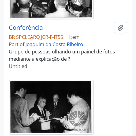
Conferência
Add t
BR SPCLEARQ JCR-F-IT55
·
Item
Part of
Joaquim da Costa Ribeiro
Grupo de pessoas olhando um painel de fotos
mediante a explicação de ?
Untitled