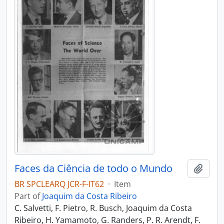
Faces da Ciência de todo o Mundo
Add t
BR SPCLEARQ JCR-F-IT62
·
Item
Part of
Joaquim da Costa Ribeiro
C. Salvetti, F. Pietro, R. Busch, Joaquim da Costa
Ribeiro, H. Yamamoto, G. Randers, P. R. Arendt, F.