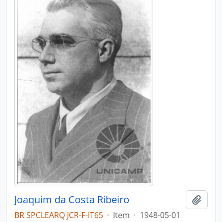
Joaquim da Costa Ribeiro
Add t
BR SPCLEARQ JCR-F-IT65
·
Item
·
1948-05-01