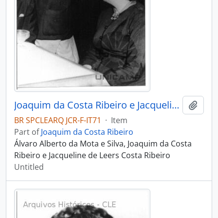
Joaquim da Costa Ribeiro e Jacqueline de Leers Costa Ribeiro
Add t
BR SPCLEARQ JCR-F-IT71
·
Item
Part of
Joaquim da Costa Ribeiro
Álvaro Alberto da Mota e Silva, Joaquim da Costa
Ribeiro e Jacqueline de Leers Costa Ribeiro
Untitled