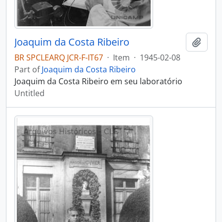
Joaquim da Costa Ribeiro
Add t
BR SPCLEARQ JCR-F-IT67
·
Item
·
1945-02-08
Part of
Joaquim da Costa Ribeiro
Joaquim da Costa Ribeiro em seu laboratório
Untitled