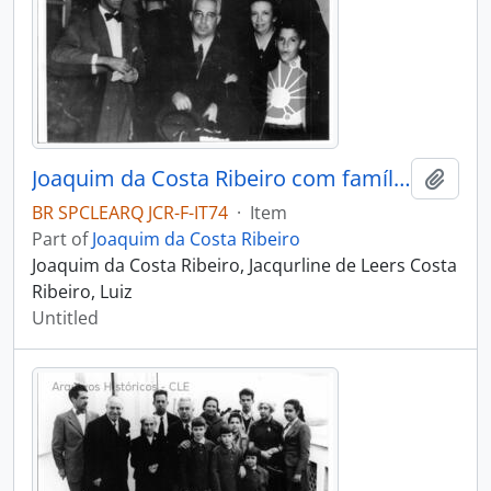
Joaquim da Costa Ribeiro com família e amigos
Add t
BR SPCLEARQ JCR-F-IT74
·
Item
Part of
Joaquim da Costa Ribeiro
Joaquim da Costa Ribeiro, Jacqurline de Leers Costa
Ribeiro, Luiz
Untitled