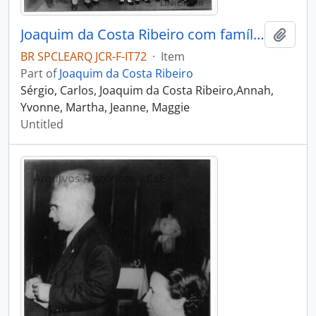
Joaquim da Costa Ribeiro com família e amigos
Add t
BR SPCLEARQ JCR-F-IT72
·
Item
Part of
Joaquim da Costa Ribeiro
Sérgio, Carlos, Joaquim da Costa Ribeiro,Annah,
Yvonne, Martha, Jeanne, Maggie
Untitled