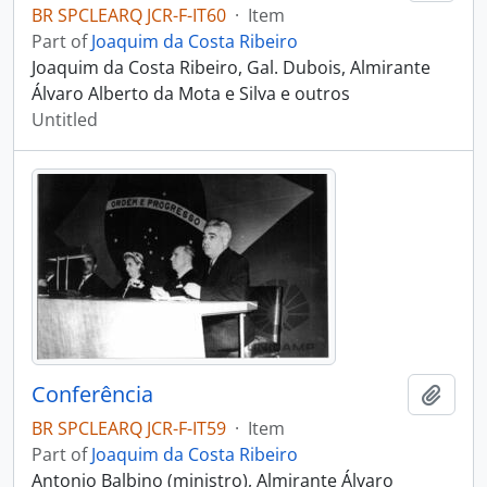
BR SPCLEARQ JCR-F-IT60
·
Item
Part of
Joaquim da Costa Ribeiro
Joaquim da Costa Ribeiro, Gal. Dubois, Almirante
Álvaro Alberto da Mota e Silva e outros
Untitled
Conferência
Add t
BR SPCLEARQ JCR-F-IT59
·
Item
Part of
Joaquim da Costa Ribeiro
Antonio Balbino (ministro), Almirante Álvaro