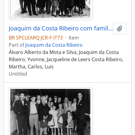
Joaquim da Costa Ribeiro com família e amigos
Add t
BR SPCLEARQ JCR-F-IT73
·
Item
Part of
Joaquim da Costa Ribeiro
Álvaro Alberto da Mota e Silva, Joaquim da Costa
Ribeiro, Yvonne, Jacqueline de Leers Costa Ribeiro,
Martha, Carlos, Luis
Untitled