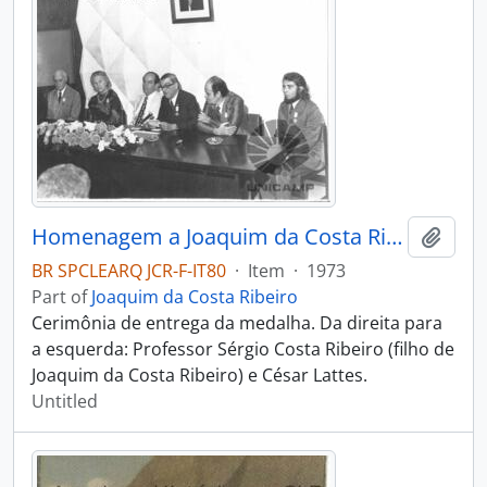
Homenagem a Joaquim da Costa Ribeiro. Entrega da medalha \"Carneiro Felippe\"" - CNPq."
Add t
BR SPCLEARQ JCR-F-IT80
·
Item
·
1973
Part of
Joaquim da Costa Ribeiro
Cerimônia de entrega da medalha. Da direita para
a esquerda: Professor Sérgio Costa Ribeiro (filho de
Joaquim da Costa Ribeiro) e César Lattes.
Untitled