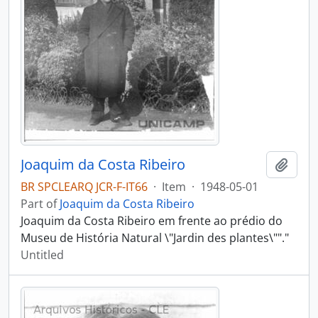
Joaquim da Costa Ribeiro
Add t
BR SPCLEARQ JCR-F-IT66
·
Item
·
1948-05-01
Part of
Joaquim da Costa Ribeiro
Joaquim da Costa Ribeiro em frente ao prédio do
Museu de História Natural \"Jardin des plantes\""."
Untitled