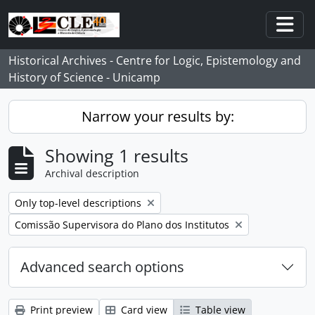
Skip to main content
Togg
Historical Archives - Centre for Logic, Epistemology and
History of Science - Unicamp
Narrow your results by:
Showing 1 results
Archival description
Remove filter:
Only top-level descriptions
Remove filter:
Comissão Supervisora do Plano dos Institutos
Advanced search options
Print preview
Card view
Table view