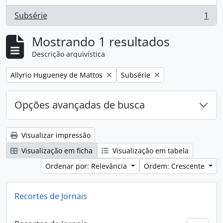
Subsérie
1
, 1 resultados
Mostrando 1 resultados
Descrição arquivística
Remover filtro:
Remover filtro:
Allyrio Hugueney de Mattos
Subsérie
Opções avançadas de busca
Visualizar impressão
Visualização em ficha
Visualização em tabela
Ordenar por: Relevância
Ordem: Crescente
Recortes de Jornais