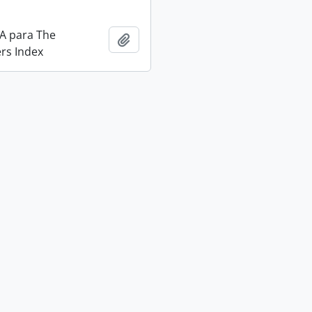
IA para The
Adicionar a área de transferência
rs Index