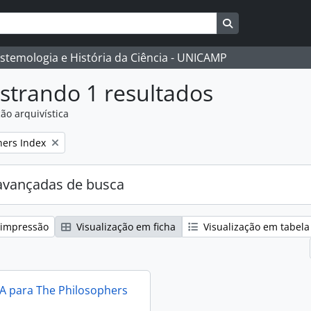
Busque na págin
istemologia e História da Ciência - UNICAMP
strando 1 resultados
ão arquivística
:
hers Index
avançadas de busca
 impressão
Visualização em ficha
Visualização em tabela
IA para The Philosophers