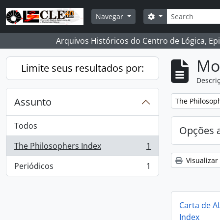
Skip to main content
Buscar
Opções de busca
Navegar
Arquivos Históricos do Centro de Lógica, Ep
Mo
Limite seus resultados por:
Descriç
Assunto
Remover filtro
The Philosop
Todos
Opções 
The Philosophers Index
1
, 1 resultados
Visualizar
Periódicos
1
, 1 resultados
Carta de A
Index