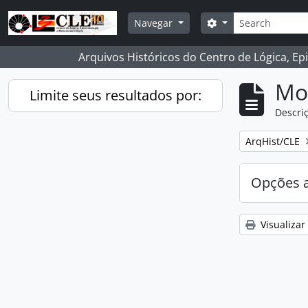
Skip to main content
Buscar
Opções de busca
Navegar
Arquivos Históricos do Centro de Lógica, Ep
Mo
Limite seus resultados por:
Descriç
Remover filtro
ArqHist/CLE
Opções 
Visualizar