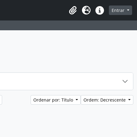
a de navegação
Entrar
Clipboard
Idioma
Atalhos
Ordenar por: Título
Ordem: Decrescente