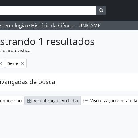
Busque na págin
istemologia e História da Ciência - UNICAMP
strando 1 resultados
ão arquivística
:
Remover filtro:
Série
avançadas de busca
 impressão
Visualização em ficha
Visualização em tabela