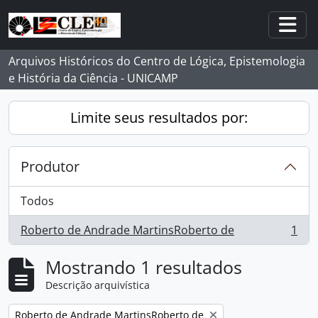
Skip to main content
Togg
Arquivos Históricos do Centro de Lógica, Epistemologia
e História da Ciência - UNICAMP
Limite seus resultados por:
Produtor
Todos
Roberto de Andrade MartinsRoberto de
1
, 1 resultados
Mostrando 1 resultados
Descrição arquivística
Remover filtro:
Roberto de Andrade MartinsRoberto de