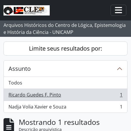
Skip to main content
Togg
Arquivos Históricos do Centro de Lógica, Epistemologia
e História da Ciência - UNICAMP
Limite seus resultados por:
Assunto
Todos
Ricardo Guedes F. Pinto
1
, 1 resultados
Nadja Volia Xavier e Souza
1
, 1 resultados
Mostrando 1 resultados
Descrição arquivística