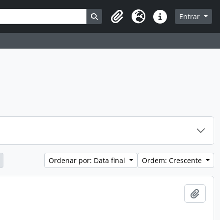
Busque na página de navegação
Entrar
Clipboard
Idioma
Atalhos
Ordenar por: Data final
Ordem: Crescente
Adici