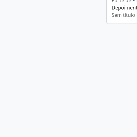
Parte de
P
Depoimento
Sem título