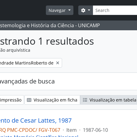
Buscar
Opções de busca
Navegar
istemologia e História da Ciência - UNICAMP
strando 1 resultados
ão arquivística
:
ndrade MartinsRoberto de
avançadas de busca
 impressão
Visualização em ficha
Visualização em tabela
to de Cesar Lattes, 1987
RQ PMC-CPDOC/ FGV-T067
·
Item
·
1987-06-10