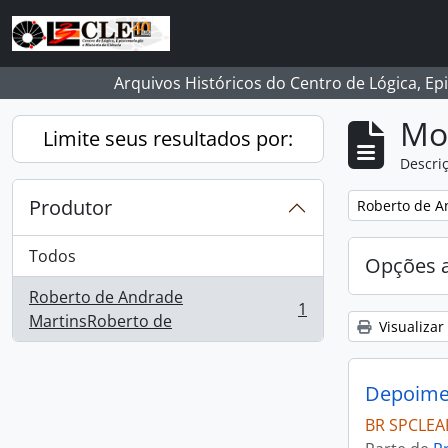
Skip to main content
Arquivos Históricos do Centro de Lógica, Ep
Mo
Limite seus resultados por:
Descriç
Produtor
Remover filtro
Roberto de A
Todos
Opções 
Roberto de Andrade
1
, 1 resultados
MartinsRoberto de
Visualizar
Depoimen
BR SPCLEA