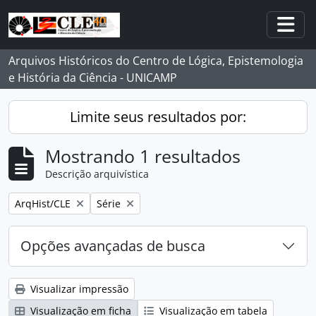
Skip to main content
Togg
Arquivos Históricos do Centro de Lógica, Epistemologia
e História da Ciência - UNICAMP
Limite seus resultados por:
Mostrando 1 resultados
Descrição arquivística
Remover filtro:
Remover filtro:
ArqHist/CLE
Série
Opções avançadas de busca
Visualizar impressão
Visualização em ficha
Visualização em tabela