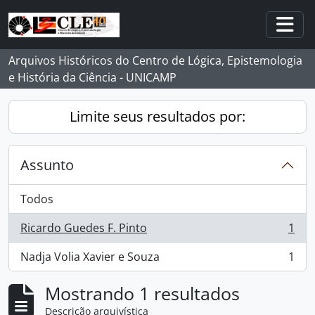
Skip to main content
Togg
Arquivos Históricos do Centro de Lógica, Epistemologia
e História da Ciência - UNICAMP
Limite seus resultados por:
Assunto
Todos
Ricardo Guedes F. Pinto
1
, 1 resultados
Nadja Volia Xavier e Souza
1
, 1 resultados
Mostrando 1 resultados
Descrição arquivística