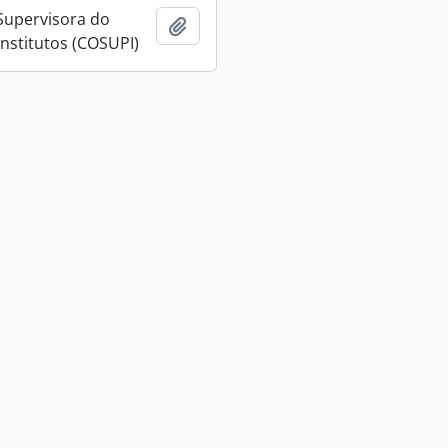
Supervisora do
Añadir al portapapeles
Institutos (COSUPI)