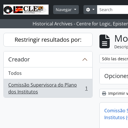
Skip to main content
Búsqueda
Search options
Navegar
Historical Archives - Centre for Logic, Epis
Mo
Restringir resultados por:
Descrip
Creador
Remove filter:
Sólo las desc
Todos
Opcione
Comissão Supervisora do Plano
1
, 1 resultados
dos Institutos
Imprimir v
Comissão S
Institutos 