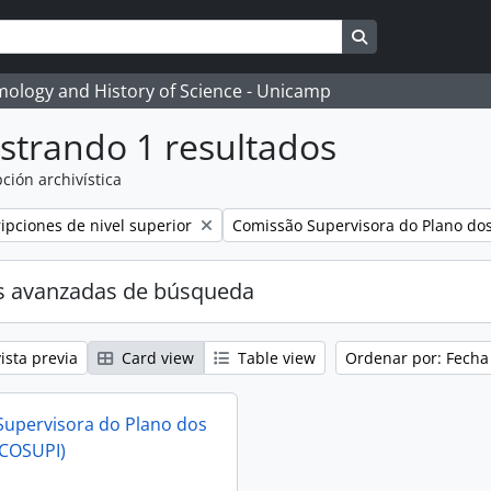
Search in brows
temology and History of Science - Unicamp
strando 1 resultados
ción archivística
Remove filter:
ripciones de nivel superior
Comissão Supervisora do Plano dos 
s avanzadas de búsqueda
ista previa
Card view
Table view
Ordenar por: Fecha
upervisora do Plano dos
(COSUPI)