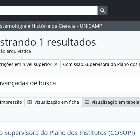
Busque na págin
istemologia e História da Ciência - UNICAMP
strando 1 resultados
ão arquivística
:
Remover filtro:
rições em nível superior
Comissão Supervisora do Plano dos I
avançadas de busca
 impressão
Visualização em ficha
Visualização em tabela
 Supervisora do Plano dos Institutos (COSUPI)