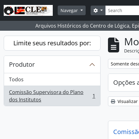
Skip to main content
Buscar
Opções de busca
Navegar
Arquivos Históricos do Centro de Lógica, Ep
Mo
Limite seus resultados por:
Descriç
Produtor
Remover filtro
Somente desc
Todos
Opções 
Comissão Supervisora do Plano
1
, 1 resultados
dos Institutos
Visualizar
Comissão