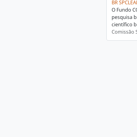
BR SPCLEA
O Fundo CO
pesquisa b
científico b
Comissão S