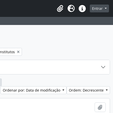
a de navegação
Entrar
Clipboard
Idioma
Atalhos
nstitutos
Ordenar por: Data de modificação
Ordem: Decrescente
Adici