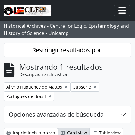
Skip to main content
Togg
Historical Archives - Centre for Logic, Epistemology and
History of Science - Unicamp
Restringir resultados por:
Mostrando 1 resultados
Descripción archivística
Remove filter:
Remove filter:
Allyrio Hugueney de Mattos
Subserie
Remove filter:
Portugués de Brasil
Opciones avanzadas de búsqueda
Imprimir vista previa
Card view
Table view