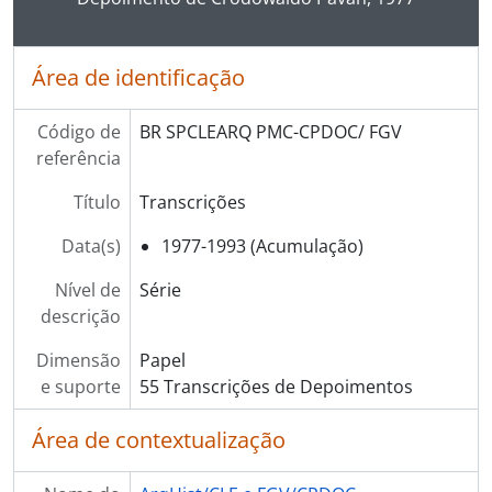
[Item] T030 - Depoimento de Viktor Leinz, 1977
[Item] T031 - Depoimento de Sérgio Porto, 1977
[Item] T032 - Depoimento de Jacques Danon, 1977
Área de identificação
[Item] T033 - Depoimento de José Olympio da Fonseca, 1977
[Item] T034 - Depoimento de José Goldenberg, 1976
Código de
BR SPCLEARQ PMC-CPDOC/ FGV
[Item] T035 - Depoimento de Otto Richard Gottlieb, 1977
referência
[Item] T036 - Depoimento de Sérgio Rezende, 1977
[Item] T037 - Depoimento de Simão Mathias, 1977
Título
Transcrições
[Item] T038 - Depoimento de Othon Leonardos, 1976
[Item] T039 - Depoimento de Friedrich Gustav Brieger, 1977
Data(s)
1977-1993 (Acumulação)
[Item] T040 - Depoimento de Mário da Silva Pinto, 1977
Nível de
Série
[Item] T041 - Depoimento de Rogério Cerqueira Leite, 1977
descrição
[Item] T042 - Depoimento de José Reis, 1977
[Item] T043 - Depoimento de José Ribeiro do Valle, 1977
Dimensão
Papel
[Item] T044 - Depoimento de Hugo Jorge Monteiro, 1977
e suporte
55 Transcrições de Depoimentos
[Item] T045 - Depoimento de Luiz Muniz Barreto, 1989
[Item] T046 - Depoimento de Warwick Kerr, 1977
Área de contextualização
[Item] T047 - Depoimento de Maury Miranda, 1977
[Item] T048 - Depoimento de Herman Lent, 1977