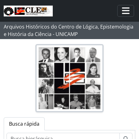
Skip to main content
Togg
Arquivos Históricos do Centro de Lógica, Epistemologia
e História da Ciência - UNICAMP
Busca rápida
Busc