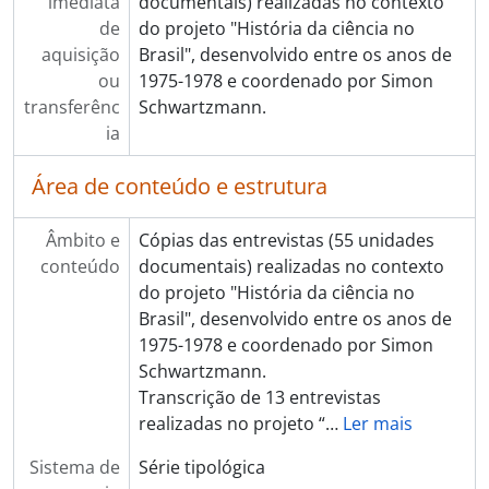
imediata
documentais) realizadas no contexto
[Série] T-CLE - Transcrições Centro de Lógica
de
do projeto "História da ciência no
aquisição
Brasil", desenvolvido entre os anos de
ou
1975-1978 e coordenado por Simon
transferênc
Schwartzmann.
ia
Área de conteúdo e estrutura
Âmbito e
Cópias das entrevistas (55 unidades
conteúdo
documentais) realizadas no contexto
do projeto "História da ciência no
Brasil", desenvolvido entre os anos de
1975-1978 e coordenado por Simon
Schwartzmann.
Transcrição de 13 entrevistas
realizadas no projeto “
…
Ler mais
Sistema de
Série tipológica