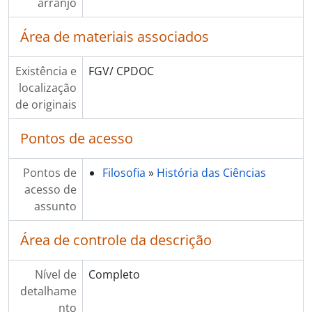
arranjo
Área de materiais associados
Existência e
FGV/ CPDOC
localização
de originais
Pontos de acesso
Pontos de
Filosofia
»
História das Ciências
acesso de
assunto
Área de controle da descrição
Nível de
Completo
detalhame
nto