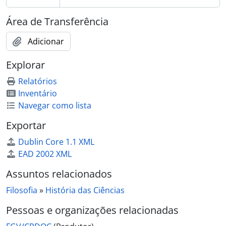
Área de Transferência
Adicionar
Explorar
Relatórios
Inventário
Navegar como lista
Exportar
Dublin Core 1.1 XML
EAD 2002 XML
Assuntos relacionados
Filosofia
»
História das Ciências
Pessoas e organizações relacionadas