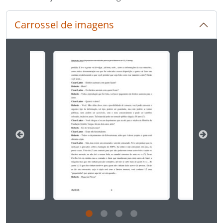
Carrossel de imagens
Ao alterar o slide atual deste carrossel, o título 