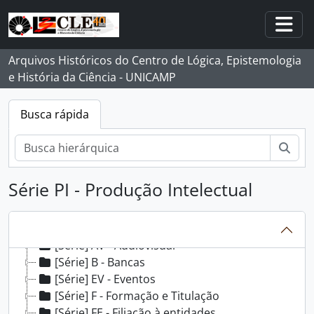
Skip to main content
Togg
Arquivos Históricos do Centro de Lógica, Epistemologia
e História da Ciência - UNICAMP
Busca rápida
Busc
Série PI - Produção Intelectual
[Fonds] FNFM - Newton Freire-Maia
[Grupo] C - Correspondência
[Série] AC - Assessoria e Consultoria
[Série] AV - Audiovisual
[Série] B - Bancas
[Série] EV - Eventos
[Série] F - Formação e Titulação
[Série] FE - Filiação à entidades