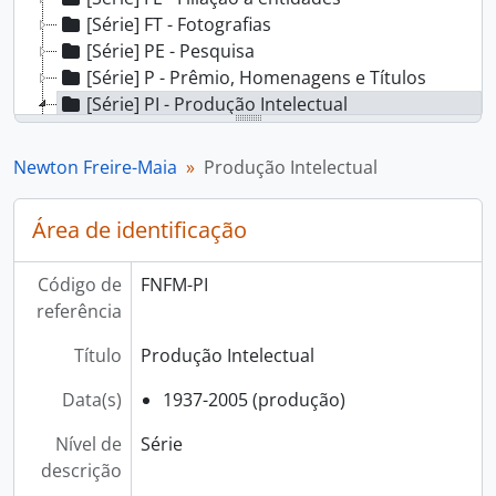
[Série] FT - Fotografias
[Série] PE - Pesquisa
[Série] P - Prêmio, Homenagens e Títulos
[Série] PI - Produção Intelectual
[Subsérie] PIT - Produção Intelectual do Titular
[Subsérie] PIST - Produção Intelectual sobre o Titular
Newton Freire-Maia
Produção Intelectual
[Subsérie] PITE - Produção Intelectual de Terceiros
[Série] OB - Objetos
Área de identificação
[Série] VF - Vida Funcional
Código de
FNFM-PI
referência
Título
Produção Intelectual
Data(s)
1937-2005 (produção)
Nível de
Série
descrição