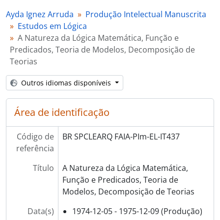
[Item] IT440 - Estudo contendo vários teoremas
Ayda Ignez Arruda
Produção Intelectual Manuscrita
[Série] PItm - Produção Intelectual de Terceiros Manuscrita
Estudos em Lógica
[Série] Impr - Impressos
A Natureza da Lógica Matemática, Função e
[Série] CV - Curriculum Vitae de Terceiros
Predicados, Teoria de Modelos, Decomposição de
[Série] H - Hemeroteca
Teorias
[Série] AV - Áudio Visual
[Série] F - Fotografias
Outros idiomas disponíveis
Área de identificação
Código de
BR SPCLEARQ FAIA-PIm-EL-IT437
referência
Título
A Natureza da Lógica Matemática,
Função e Predicados, Teoria de
Modelos, Decomposição de Teorias
Data(s)
1974-12-05 - 1975-12-09 (Produção)