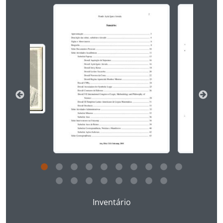
[Série] F - Fotografias
Ao alterar o slide atual deste carrossel, o título 
Ao clicar no link deste título da descrição a página 
Inventário