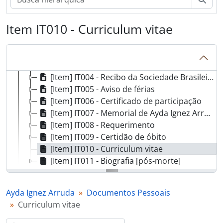
[Fundo] FAIA - Ayda Ignez Arruda
[Série] I - Inventário
Item IT010 - Curriculum vitae
[Série] DP - Documentos Pessoais
[Item] IT001 - Documento de identidade
[Item] IT002 - Termo de contrato de trabalho
[Item] IT003 - Certificado de participação
[Item] IT004 - Recibo da Sociedade Brasileira de Lógica
[Item] IT005 - Aviso de férias
[Item] IT006 - Certificado de participação
[Item] IT007 - Memorial de Ayda Ignez Arruda
[Item] IT008 - Requerimento
[Item] IT009 - Certidão de óbito
[Item] IT010 - Curriculum vitae
[Item] IT011 - Biografia [pós-morte]
[Item] IT012 - Lista de endereços
[Item] IT013 - Relação de Membros
Ayda Ignez Arruda
Documentos Pessoais
[Série] AA - Atividades Acadêmicas
Curriculum vitae
[Série] AAdm - Atividades Administrativas
[Série] IU - Interventores na Unicamp