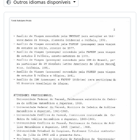
Outros idiomas disponíveis
[Série] C - Correspondência
[Série] PIm - Produção Intelectual Manuscrita
[Série] PItm - Produção Intelectual de Terceiros Manuscrita
[Série] Impr - Impressos
[Série] CV - Curriculum Vitae de Terceiros
[Série] H - Hemeroteca
[Série] AV - Áudio Visual
[Série] F - Fotografias