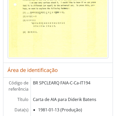
[Item] IT217 - Carta de AIA ao Prof. Manuel Corrad
[Item] IT218 - Carta de AIA a Marck Palasinski
[Item] IT219 - Carta de AIA Maria da Graça Rodrigues
[Item] IT220 - Carta de AIA Maria da Graça Rodrigues
[Item] IT221 - Carta de AIA ao editor de Mathematical Reviews
[Item] IT222 - Carta de AIA ao professor Newton C.A. da Costa
[Item] IT223 - Carta de AIA a Oswaldo Chateaubriand
[Item] IT224 - Carta de AIA a Oswaldo Chateaubriand
[Item] IT225 - Carta de AIA a Paolo Bottura
[Item] IT226 - Carta de AIA a Paolo Bottura
[Subsérie] Cp - Correspondência Passiva
Área de identificação
[Subsérie] Ct - Correspondência de Terceiros
[Série] PIm - Produção Intelectual Manuscrita
Código de
BR SPCLEARQ FAIA-C-Ca-IT194
[Série] PItm - Produção Intelectual de Terceiros Manuscrita
referência
[Série] Impr - Impressos
[Série] CV - Curriculum Vitae de Terceiros
Título
Carta de AIA para Diderik Batens
[Série] H - Hemeroteca
[Série] AV - Áudio Visual
Data(s)
1981-01-13 (Produção)
[Série] F - Fotografias