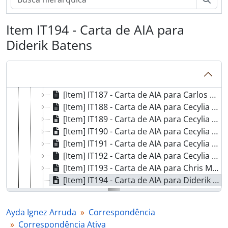
[Item] IT180 - Carta de AIA para Carlos Di Prisco
[Item] IT181 - Carta de AIA para Carlos Di Prisco
Item IT194 - Carta de AIA para
[Item] IT182 - Telex de AIA e Roberto Cignoli para Carlos Di Prisco
Diderik Batens
[Item] IT183 - Carta de AIA para Carlos Di Prisco
[Item] IT184 - Carta de AIA para Carlos Di Prisco
[Item] IT185 - Carta de AIA para Carlos Di Prisco
[Item] IT186 - Carta de AIA para Carlos Di Prisco
[Item] IT187 - Carta de AIA para Carlos Di Prisco
[Item] IT188 - Carta de AIA para Cecylia Rauszer
[Item] IT189 - Carta de AIA para Cecylia Rauszer
[Item] IT190 - Carta de AIA para Cecylia Rauszer
[Item] IT191 - Carta de AIA para Cecylia Rauszer
[Item] IT192 - Carta de AIA para Cecylia Rauszer
[Item] IT193 - Carta de AIA para Chris Mortensen
[Item] IT194 - Carta de AIA para Diderik Batens
[Item] IT195 - Carta de AIA para Diderik Batens
[Item] IT196 - Carta de AIA para Diderik Batens
Ayda Ignez Arruda
Correspondência
[Item] IT197 - Carta de AIA para Diderik Batens
Correspondência Ativa