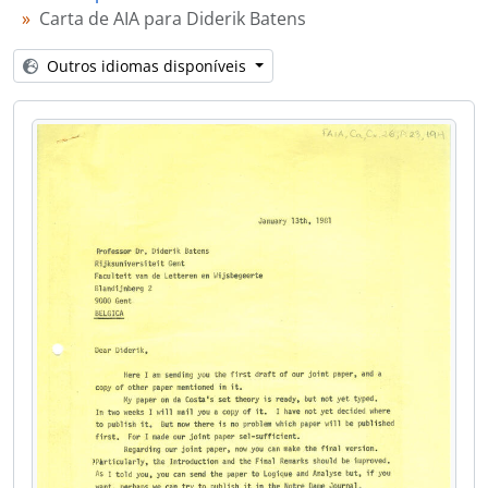
[Item] IT198 - Carta de AIA para Diderik Batens
Carta de AIA para Diderik Batens
[Item] IT199 - Carta de AIA ao Prof. E.G.K. Lopez-Escobar
[Item] IT200 - Carta de AIA ao Prof. E.G.K. Lopez-Escobar
Outros idiomas disponíveis
[Item] IT201 - Carta de AIA ao Prof. E.G.K. Lopez-Escobar
[Item] IT202 - Carta de AIA ao Prof. E.G.K. Lopez-Escobar
[Item] IT203 - Carta de AIA ao Prof. E.G.K. Lopez-Escobar
[Item] IT204 - Carta de AIA a Francisco Xavier Caicedo
[Item] IT205 - Carta de AIA a Francisco Xavier Caicedo
[Item] IT206 - Carta de AIA a Francisco Xavier Caicedo
[Item] IT207 - Carta de AIA a Graham Priest
[Item] IT208 - Carta de AIA a Graham Priest
[Item] IT209 - Carta de AIA a Hristo Smolenov
[Item] IT210 - Carta de AIA a Hristo Smolenov
[Item] IT211 - Carta de AIA a Mrs. J.C. Kwipers
[Item] IT212 - Carta de AIA a Jaime Bohorquez
[Item] IT213 - Carta de AIA a Jaime Bohorquez
[Item] IT214 - Carta de AIA a Jean Norman
[Item] IT215 - Carta de AIA a Kazem Sadegh-Zadeh
[Item] IT216 - Carta de AIA ao Prof. Lorenzo Peña