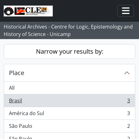
Skip to main content
Togg
Historical Archives - Centre for Logic, Epistemology and
History of Science - Unicamp
Narrow your results by:
Place
All
Brasil
3
, 3 results
América do Sul
3
, 3 results
São Paulo
2
, 2 results
São Paulo
2