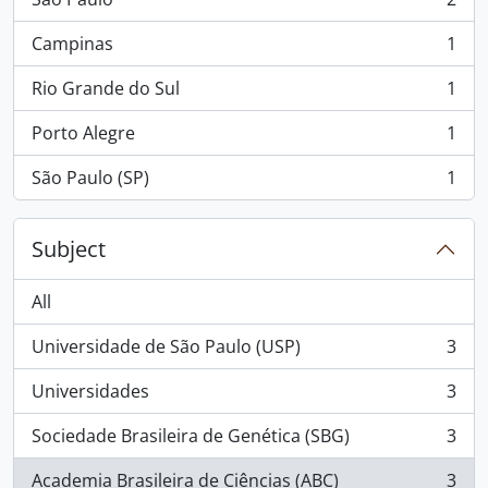
, 2 results
Campinas
1
, 1 results
Rio Grande do Sul
1
, 1 results
Porto Alegre
1
, 1 results
São Paulo (SP)
1
, 1 results
Subject
All
Universidade de São Paulo (USP)
3
, 3 results
Universidades
3
, 3 results
Sociedade Brasileira de Genética (SBG)
3
, 3 results
Academia Brasileira de Ciências (ABC)
3