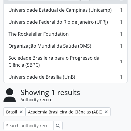
, 3 results
Universidade Estadual de Campinas (Unicamp)
1
, 1 results
Universidade Federal do Rio de Janeiro (UFRJ)
1
, 1 results
The Rockefeller Foundation
1
, 1 results
Organização Mundial da Saúde (OMS)
1
, 1 results
Sociedade Brasileira para o Progresso da
1
, 1 results
Ciência (SBPC)
Universidade de Brasília (UnB)
1
, 1 results
Showing 1 results
Authority record
Remove filter:
Remove filter:
Brasil
Academia Brasileira de Ciências (ABC)
Search