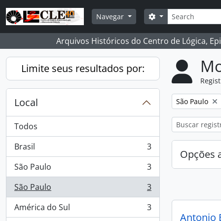
Skip to main content
Buscar
Opções de busca
Navegar
Arquivos Históricos do Centro de Lógica, Ep
Mo
Limite seus resultados por:
Regist
Local
Remover filtro
São Paulo
Todos
Brasil
3
, 3 resultados
Opções 
São Paulo
3
, 3 resultados
São Paulo
3
, 3 resultados
América do Sul
3
, 3 resultados
Antonio 