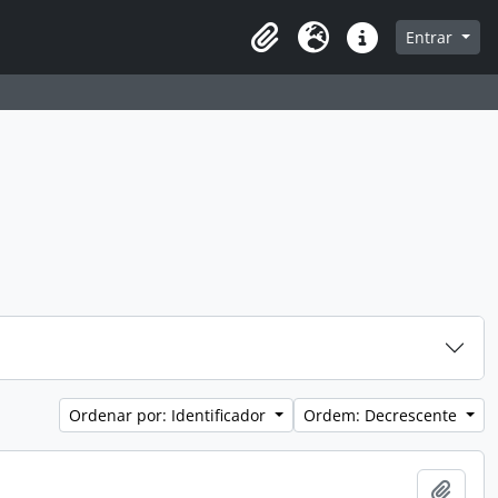
a de navegação
Entrar
Clipboard
Idioma
Atalhos
Ordenar por: Identificador
Ordem: Decrescente
Adici