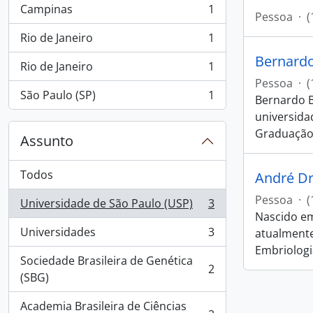
Campinas
1
, 1 resultados
Pessoa
·
(
Rio de Janeiro
1
, 1 resultados
Bernard
Rio de Janeiro
1
, 1 resultados
Pessoa
·
(
São Paulo (SP)
1
Bernardo B
, 1 resultados
universida
Graduação
Assunto
Todos
André Dr
Pessoa
·
(
Universidade de São Paulo (USP)
3
, 3 resultados
Nascido em
Universidades
3
atualmente
, 3 resultados
Embriologi
Sociedade Brasileira de Genética
2
, 2 resultados
(SBG)
Academia Brasileira de Ciências