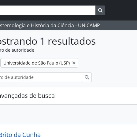
Busque na págin
istemologia e História da Ciência - UNICAMP
strando 1 resultados
ro de autoridade
:
Remover filtro:
Universidade de São Paulo (USP)
Buscar
avançadas de busca
Brito da Cunha