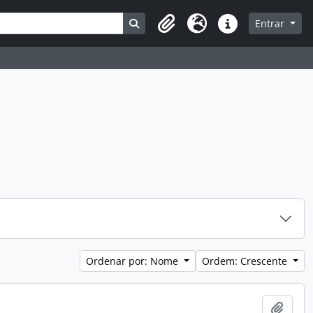
Busque na página de navegação
Entrar
Clipboard
Idioma
Atalhos
Ordenar por: Nome
Ordem: Crescente
Adici