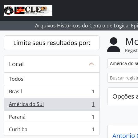
Skip to main content
Arquivos Históricos do Centro de Lógica, Ep
Mo
Limite seus resultados por:
Regist
Local
Remover filtro
América do S
Todos
Brasil
1
, 1 resultados
Opções 
América do Sul
1
, 1 resultados
Paraná
1
, 1 resultados
Curitiba
1
, 1 resultados
Antonio 