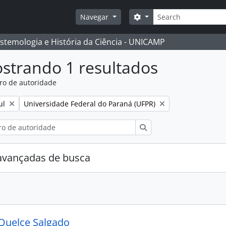
Buscar
Opções de busca
Navegar
istemologia e História da Ciência - UNICAMP
strando 1 resultados
ro de autoridade
:
Remover filtro:
ul
Universidade Federal do Paraná (UFPR)
Buscar
avançadas de busca
Quelce Salgado