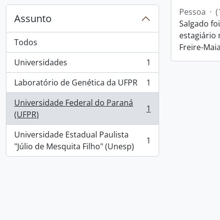
Pessoa
·
(
Assunto
Salgado fo
estagiário
Todos
Freire-Maia
Universidades
1
, 1 resultados
Laboratório de Genética da UFPR
1
, 1 resultados
Universidade Federal do Paraná
1
, 1 resultados
(UFPR)
Universidade Estadual Paulista
1
, 1 resultados
"Júlio de Mesquita Filho" (Unesp)