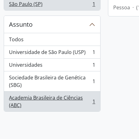
São Paulo (SP)
1
, 1 resultados
Pessoa
·
(
Assunto
Todos
Universidade de São Paulo (USP)
1
, 1 resultados
Universidades
1
, 1 resultados
Sociedade Brasileira de Genética
1
, 1 resultados
(SBG)
Academia Brasileira de Ciências
1
, 1 resultados
(ABC)