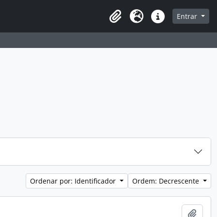
a de navegação
Entrar
Clipboard
Idioma
Atalhos
Ordenar por: Identificador
Ordem: Decrescente
Adici