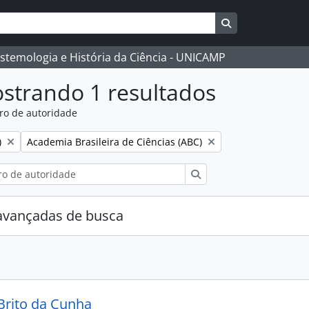
Busque na págin
istemologia e História da Ciência - UNICAMP
strando 1 resultados
ro de autoridade
:
Remover filtro:
)
Academia Brasileira de Ciências (ABC)
Buscar
avançadas de busca
Brito da Cunha