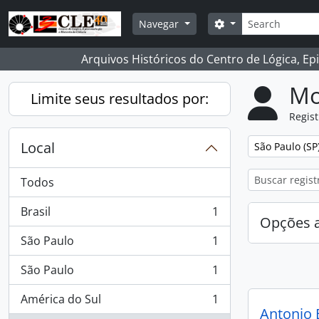
Skip to main content
Buscar
Opções de busca
Navegar
Arquivos Históricos do Centro de Lógica, Ep
Mo
Limite seus resultados por:
Regist
Local
Remover filtro
São Paulo (SP
Todos
Brasil
1
, 1 resultados
Opções 
São Paulo
1
, 1 resultados
São Paulo
1
, 1 resultados
América do Sul
1
, 1 resultados
Antonio 