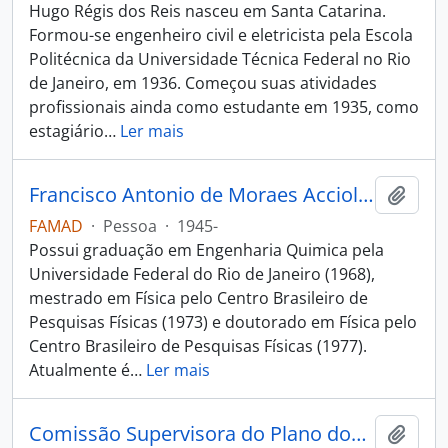
Hugo Régis dos Reis nasceu em Santa Catarina.
Formou-se engenheiro civil e eletricista pela Escola
Politécnica da Universidade Técnica Federal no Rio
de Janeiro, em 1936. Começou suas atividades
profissionais ainda como estudante em 1935, como
estagiário
…
Ler mais
Francisco Antonio de Moraes Accioli Dória
Adici
FAMAD
·
Pessoa
·
1945-
Possui graduação em Engenharia Quimica pela
Universidade Federal do Rio de Janeiro (1968),
mestrado em Física pelo Centro Brasileiro de
Pesquisas Físicas (1973) e doutorado em Física pelo
Centro Brasileiro de Pesquisas Físicas (1977).
Atualmente é
…
Ler mais
Comissão Supervisora do Plano dos Institutos
Adici