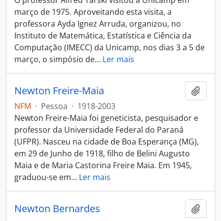
O professor Alfred Tarski visitou a Unicamp em
março de 1975. Aproveitando esta visita, a
professora Ayda Ignez Arruda, organizou, no
Instituto de Matemática, Estatística e Ciência da
Computação (IMECC) da Unicamp, nos dias 3 a 5 de
março, o simpósio de
…
Ler mais
Newton Freire-Maia
Adici
NFM
·
Pessoa
·
1918-2003
Newton Freire-Maia foi geneticista, pesquisador e
professor da Universidade Federal do Paraná
(UFPR). Nasceu na cidade de Boa Esperança (MG),
em 29 de Junho de 1918, filho de Belini Augusto
Maia e de Maria Castorina Freire Maia. Em 1945,
graduou-se em
…
Ler mais
Newton Bernardes
Adici