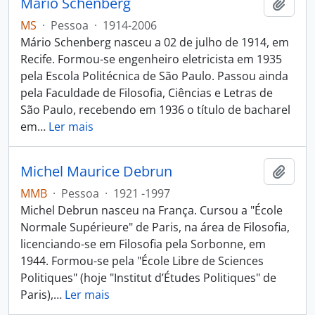
Mário Schenberg
Adici
MS
·
Pessoa
·
1914-2006
Mário Schenberg nasceu a 02 de julho de 1914, em
Recife. Formou-se engenheiro eletricista em 1935
pela Escola Politécnica de São Paulo. Passou ainda
pela Faculdade de Filosofia, Ciências e Letras de
São Paulo, recebendo em 1936 o título de bacharel
em
…
Ler mais
Michel Maurice Debrun
Adici
MMB
·
Pessoa
·
1921 -1997
Michel Debrun nasceu na França. Cursou a "École
Normale Supérieure" de Paris, na área de Filosofia,
licenciando-se em Filosofia pela Sorbonne, em
1944. Formou-se pela "École Libre de Sciences
Politiques" (hoje "Institut d’Études Politiques" de
Paris),
…
Ler mais