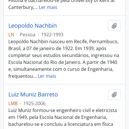
Filsofia e bacharelou-se pela University of Kent at
Canterbury,
…
Ler mais
Leopoldo Nachbin
Adici
LN
·
Pessoa
·
1922-1993
Leopoldo Nachbin nasceu em Recife, Pernambuco,
Brasil, a 07 de janeiro de 1922. Em 1939, após
completar seus estudos secundários, ingressou na
Escola Nacional do Rio de Janeiro. A partir de 1940
e, simultaneamente com o curso de Engenharia,
frequentou
…
Ler mais
Luiz Muniz Barreto
Adici
LMB
·
1925-2006
Luiz Muniz formou-se engenheiro civil e eletricista
em 1949, pela Escola Nacional de Engenharia,
bacharelou-se e concluiu a licenciatura em física