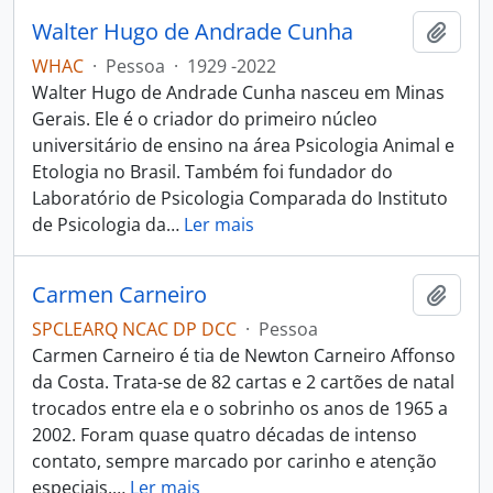
Walter Hugo de Andrade Cunha
Adici
WHAC
·
Pessoa
·
1929 -2022
Walter Hugo de Andrade Cunha nasceu em Minas
Gerais. Ele é o criador do primeiro núcleo
universitário de ensino na área Psicologia Animal e
Etologia no Brasil. Também foi fundador do
Laboratório de Psicologia Comparada do Instituto
de Psicologia da
…
Ler mais
Carmen Carneiro
Adici
SPCLEARQ NCAC DP DCC
·
Pessoa
Carmen Carneiro é tia de Newton Carneiro Affonso
da Costa. Trata-se de 82 cartas e 2 cartões de natal
trocados entre ela e o sobrinho os anos de 1965 a
2002. Foram quase quatro décadas de intenso
contato, sempre marcado por carinho e atenção
especiais.
…
Ler mais