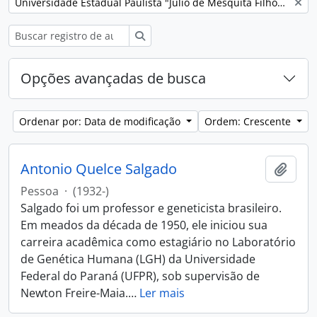
Remover filtro:
Universidade Estadual Paulista "Júlio de Mesquita Filho" (Unesp)
Buscar
Opções avançadas de busca
Ordenar por: Data de modificação
Ordem: Crescente
Antonio Quelce Salgado
Adici
Pessoa
·
(1932-)
Salgado foi um professor e geneticista brasileiro.
Em meados da década de 1950, ele iniciou sua
carreira acadêmica como estagiário no Laboratório
de Genética Humana (LGH) da Universidade
Federal do Paraná (UFPR), sob supervisão de
Newton Freire-Maia.
…
Ler mais