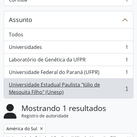
, 1 resultados
Assunto
Todos
Universidades
1
, 1 resultados
Laboratório de Genética da UFPR
1
, 1 resultados
Universidade Federal do Paraná (UFPR)
1
, 1 resultados
Universidade Estadual Paulista "Júlio de
1
, 1 resultados
Mesquita Filho" (Unesp)
Mostrando 1 resultados
Registro de autoridade
Remover filtro:
América do Sul