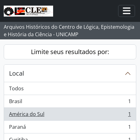
Skip to main content
Togg
Arquivos Históricos do Centro de Lógica, Epistemologia
e História da Ciência - UNICAMP
Limite seus resultados por:
Local
Todos
Brasil
1
, 1 resultados
América do Sul
1
, 1 resultados
Paraná
1
, 1 resultados
Curitiba
1