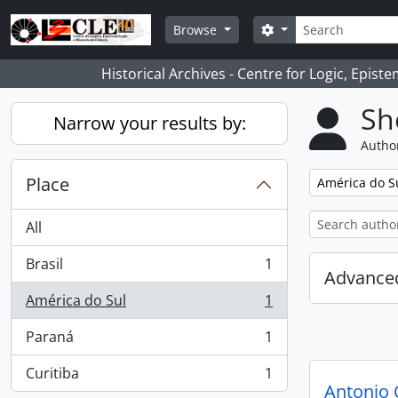
Skip to main content
Search
Search options
Browse
Historical Archives - Centre for Logic, Epis
Sh
Narrow your results by:
Author
Place
Remove filter:
América do S
All
Brasil
1
, 1 results
Advanced
América do Sul
1
, 1 results
Paraná
1
, 1 results
Curitiba
1
, 1 results
Antonio 