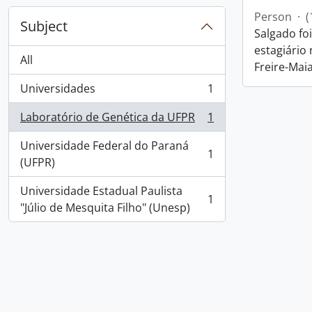
Person
·
(
Subject
Salgado fo
estagiário
All
Freire-Maia
Universidades
1
, 1 results
Laboratório de Genética da UFPR
1
, 1 results
Universidade Federal do Paraná
1
, 1 results
(UFPR)
Universidade Estadual Paulista
1
, 1 results
"Júlio de Mesquita Filho" (Unesp)