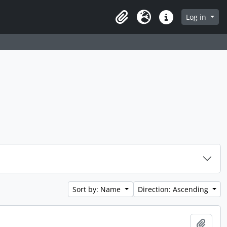
 page
Log in
Clipboard
Language
Quick links
Sort by: Name
Direction: Ascending
Add t