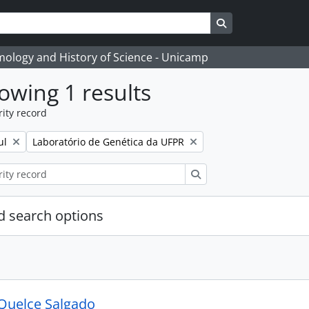
Search in browse
temology and History of Science - Unicamp
owing 1 results
ity record
Remove filter:
ul
Laboratório de Genética da UFPR
Search
 search options
Quelce Salgado